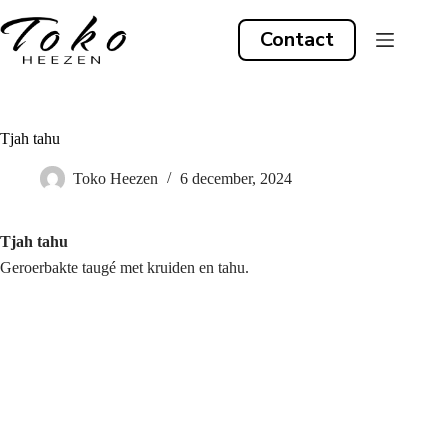
Ga
naar
Contact
de
inhoud
Tjah tahu
Toko Heezen
6 december, 2024
Tjah tahu
Geroerbakte taugé met kruiden en tahu.