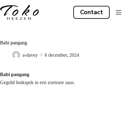
Ga
naar
Contact
de
inhoud
Babi pangang
a-davey
6 december, 2024
Babi pangang
Gegrild buikspek in een zoetzure saus.